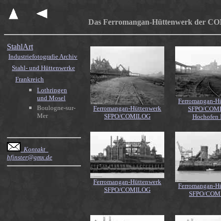
Das Ferromangan-Hüttenwerk der COMI
StahlArt
Industriefotografie Archiv
Stahl- und Hüttenwerke
Frankreich
Lothringen
und Mosel
Ferromangan-H
Boulogne-sur-
Ferromangan-Hüttenwerk
SFPO/COM
Mer
SFPO/COMILOG
Hochofen N
Kontakt
hfinster@gmx.de
Ferromangan-Hüttenwerk
Ferromangan-H
SFPO/COMILOG
SFPO/COM