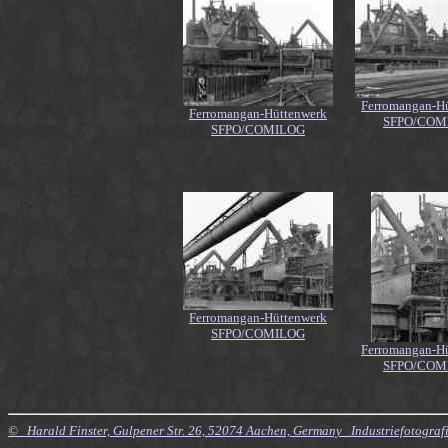
Ferromangan-H
Ferromangan-Hüttenwerk
SFPO/COM
SFPO/COMILOG
Ferromangan-Hüttenwerk
SFPO/COMILOG
Ferromangan-H
SFPO/COM
© Harald Finster, Gulpener Str. 26, 52074 Aachen, Germany Industriefotograf
$Id: Style.xsl,v 7.21 2010/11/20 09:15:16 finster Exp $ $Id: SteelWorks.xml,v 4